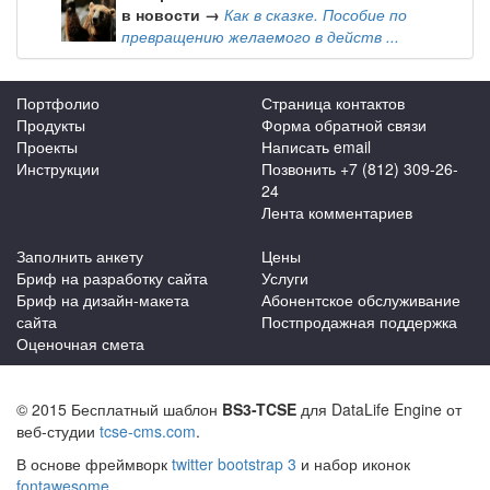
в новости →
Как в сказке. Пособие по
превращению желаемого в действ ...
Портфолио
Страница контактов
Продукты
Форма обратной связи
Проекты
Написать email
Инструкции
Позвонить +7 (812) 309-26-
24
Лента комментариев
Заполнить анкету
Цены
Бриф на разработку сайта
Услуги
Бриф на дизайн-макета
Абонентское обслуживание
сайта
Постпродажная поддержка
Оценочная смета
© 2015 Бесплатный шаблон
BS3-TCSE
для DataLife Engine от
веб-студии
tcse-cms.com
.
В основе фреймворк
twitter bootstrap 3
и набор иконок
fontawesome
.