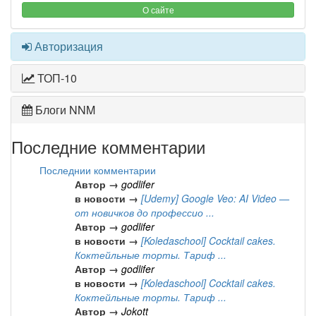
О сайте
Авторизация
ТОП-10
Блоги NNM
Последние комментарии
Последнии комментарии
Автор →
godlifer
в новости →
[Udemy] Google Veo: AI Video —
от новичков до профессио ...
Автор →
godlifer
в новости →
[Koledaschool] Cocktail cakes.
Коктейльные торты. Тариф ...
Автор →
godlifer
в новости →
[Koledaschool] Cocktail cakes.
Коктейльные торты. Тариф ...
Автор →
Jokott