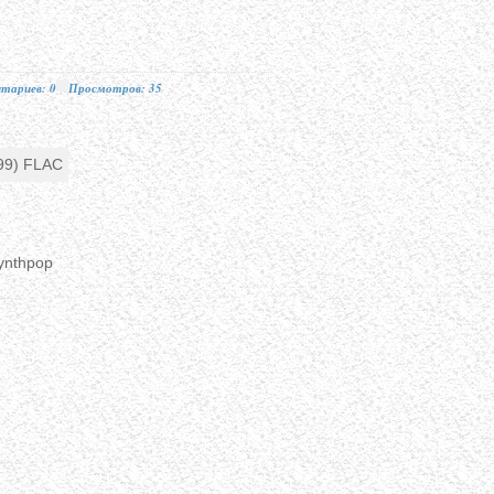
тариев: 0
Просмотров: 35
ynthpop