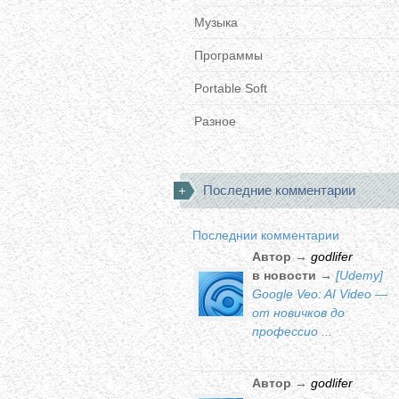
Музыка
Программы
Portable Soft
Разное
Последние комментарии
Последнии комментарии
Автор →
godlifer
в новости →
[Udemy]
Google Veo: AI Video —
от новичков до
профессио ...
Автор →
godlifer