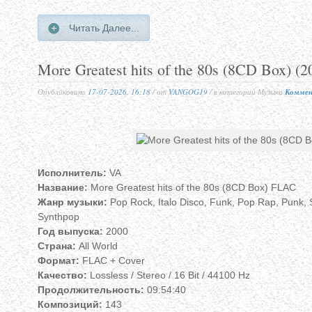
Читать Далее...
More Greatest hits of the 80s (8CD Box) (
Опубликовано
17-07-2026, 16:18
/ от
VANGOG19
/ в категории Музыка
Коммен
Исполнитель:
VA
Название:
More Greatest hits of the 80s (8CD Box) FLAC
Жанр музыки:
Pop Rock, Italo Disco, Funk, Pop Rap, Punk, 
Synthpop
Год выпуска:
2000
Страна:
All World
Формат:
FLAC + Cover
Качество:
Lossless / Stereo / 16 Bit / 44100 Hz
Продолжительность:
09:54:40
Композиций:
143