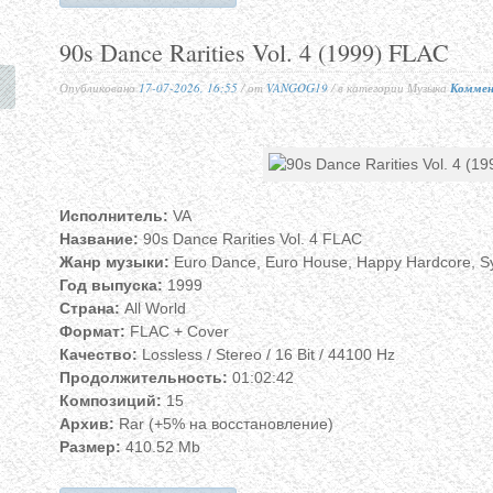
90s Dance Rarities Vol. 4 (1999) FLAC
Опубликовано
17-07-2026, 16:55
/ от
VANGOG19
/ в категории Музыка
Коммен
Исполнитель:
VA
Название:
90s Dance Rarities Vol. 4 FLAC
Жанр музыки:
Euro Dance, Euro House, Happy Hardcore, S
Год выпуска:
1999
Страна:
All World
Формат:
FLAC + Cover
Качество:
Lossless / Stereo / 16 Bit / 44100 Hz
Продолжительность:
01:02:42
Композиций:
15
Архив:
Rar (+5% на восстановление)
Размер:
410.52 Mb