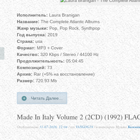
Исполнитель:
Laura Branigan
Название:
The Complete Atlantic Albums
Жанр музыки:
Pop, Pop Rock, Synthpop
Год выпуска:
2019
Страна:
usa
Формат:
MP3 + Cover
Качество:
320 Kbps / Stereo / 44100 Hz
Продолжительность:
05:04:45
Композиций:
73
Архив:
Rar (+5% на восстановление)
Размер:
720.93 Mb
Читать Далее...
Made In Italy Volume 2 (2CD) (1992) FLA
Опубликовано
31-07-2026, 12:04
/ от
VANGOG19
/ в категории Музыка
Коммен