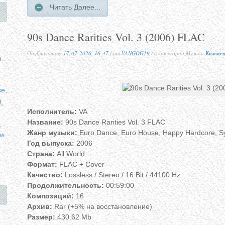
Читать Далее...
90s Dance Rarities Vol. 3 (2006) FLAC
Опубликовано
17-07-2026, 16:47
/ от
VANGOG19
/ в категории Музыка
Коммен
p
se
,
p
,
Исполнитель:
VA
Название:
90s Dance Rarities Vol. 3 FLAC
,
Жанр музыки:
Euro Dance, Euro House, Happy Hardcore, S
и
Год выпуска:
2006
Страна:
All World
Формат:
FLAC + Cover
Качество:
Lossless / Stereo / 16 Bit / 44100 Hz
Продолжительность:
00:59:00
Композиций:
16
Архив:
Rar (+5% на восстановление)
Размер:
430.62 Mb