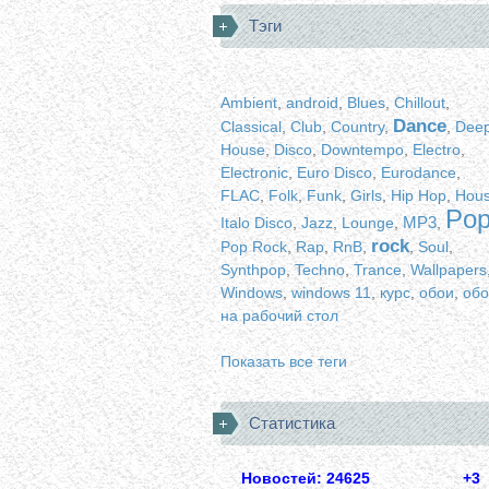
Тэги
Ambient
,
android
,
Blues
,
Chillout
,
Dance
Classical
,
Club
,
Country
,
,
Dee
House
,
Disco
,
Downtempo
,
Electro
,
Electronic
,
Euro Disco
,
Eurodance
,
FLAC
,
Folk
,
Funk
,
Girls
,
Hip Hop
,
Hou
Po
MP3
Italo Disco
,
Jazz
,
Lounge
,
,
rock
Pop Rock
,
Rap
,
RnB
,
,
Soul
,
Synthpop
,
Techno
,
Trance
,
Wallpapers
Windows
,
windows 11
,
курс
,
обои
,
обо
на рабочий стол
Показать все теги
Статистика
Новостей: 24625
+3