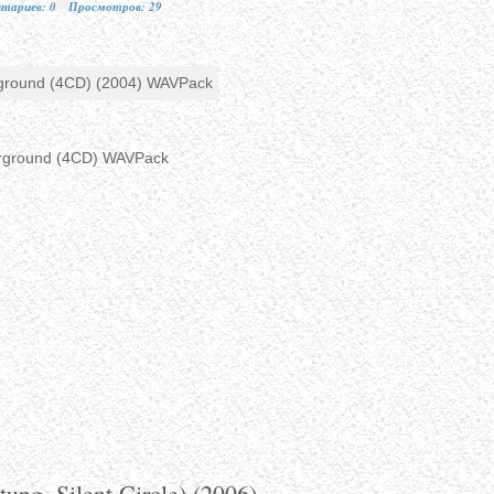
тариев: 0
Просмотров: 29
erground (4CD) WAVPack
ng, Silent Circle) (2006)