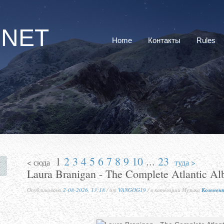
RNET
Home
Контакты
Rules
1
2
3
4
5
6
7
8
9
10
...
23
< сюда
туда >
Laura Branigan - The Complete Atlantic A
Опубликовано
2-08-2026, 13:18
/ от
VANGOG19
/ в категории Музыка
Коммент