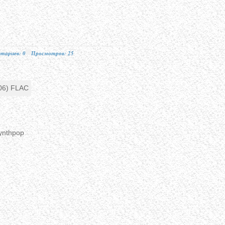
тариев: 0
Просмотров: 25
ynthpop