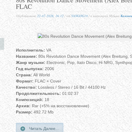
FLAC
Опубликовано
22-07-2026, 16:12
/ от
VANGOG19
/ в категории Музыка
Коммен
Исполнитель:
VA
Название:
80s Revolution Dance Movement (Alex Breitung, Si
Жанр музыки:
Electronic, Pop, Italo Disco, Hi NRG, Synthpo
Год выпуска:
2006
Страна:
All World
Формат:
FLAC + Cover
Качество:
Lossless / Stereo / 16 Bit / 44100 Hz
Продолжительность:
01:02:37
Композиций:
18
Архив:
Rar (+5% на восстановление)
Размер:
492.72 Mb
Читать Далее...