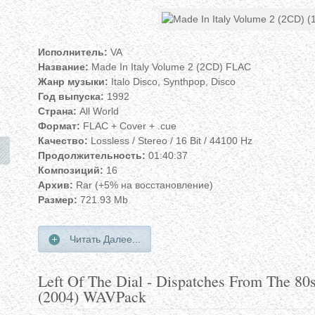
Исполнитель:
VA
Название:
Made In Italy Volume 2 (2CD) FLAC
Жанр музыки:
Italo Disco, Synthpop, Disco
Год выпуска:
1992
Страна:
All World
Формат:
FLAC + Cover + .cue
Качество:
Lossless / Stereo / 16 Bit / 44100 Hz
Продолжительность:
01:40:37
Композиций:
16
Архив:
Rar (+5% на восстановление)
Размер:
721.93 Mb
Читать Далее...
Left Of The Dial - Dispatches From The 8
(2004) WAVPack