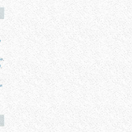
p
se
,
p
,
,
и