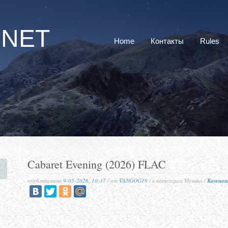
RNET
Home
Контакты
Rules
Cabaret Evening (2026) FLAC
опубликовано
9-05-2026, 10:37
/ от
VANGOG19
/ в категории Музыка /
Коммен