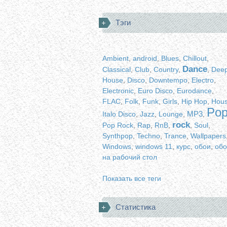
Тэги
Ambient
,
android
,
Blues
,
Chillout
,
Dance
Classical
,
Club
,
Country
,
,
Dee
House
,
Disco
,
Downtempo
,
Electro
,
Electronic
,
Euro Disco
,
Eurodance
,
FLAC
,
Folk
,
Funk
,
Girls
,
Hip Hop
,
Hou
Po
MP3
Italo Disco
,
Jazz
,
Lounge
,
,
rock
Pop Rock
,
Rap
,
RnB
,
,
Soul
,
Synthpop
,
Techno
,
Trance
,
Wallpapers
Windows
,
windows 11
,
курс
,
обои
,
обо
на рабочий стол
Показать все теги
Статистика