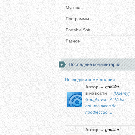
Музыка
Программы
Portable Soft
Разное
Последние комментарии
Последнии комментарии
Автор →
godlifer
в новости →
[Udemy]
Google Veo: AI Video —
от новичков до
профессио ...
Автор →
godlifer