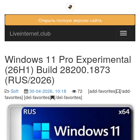
Открыть полную версию сайта
Liveinternet.club
Toggle
navigati
Windows 11 Pro Experimental
(26H1) Build 28200.1873
(RUS/2026)
Soft
30-04-2026, 10:18
72 [add-favorites]
[/add-
favorites] [del-favorites]
[/del-favorites]