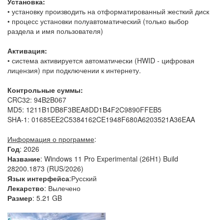
Установка:
• установку производить на отформатированный жесткий диск
• процесс установки полуавтоматический (только выбор
раздела и имя пользователя)
Активация:
• система активируется автоматически (HWID - цифровая
лицензия) при подключении к интернету.
Контрольные суммы:
CRC32: 94B2B067
MD5: 1211B1DB8F3BEA8DD1B4F2C9890FFEB5
SHA-1: 01685EE2C5384162CE1948F680A6203521A36EAA
Информация о программе
:
Год
: 2026
Название
: Windows 11 Pro Experimental (26H1) Build
28200.1873 (RUS/2026)
Язык интерфейса
:Русский
Лекарство
: Вылечено
Размер
: 5.21 GB