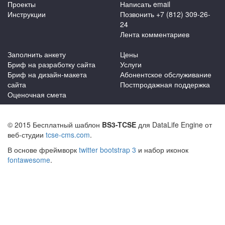
Проекты
Написать email
Инструкции
Позвонить +7 (812) 309-26-
24
Лента комментариев
Заполнить анкету
Цены
Бриф на разработку сайта
Услуги
Бриф на дизайн-макета
Абонентское обслуживание
сайта
Постпродажная поддержка
Оценочная смета
© 2015 Бесплатный шаблон
BS3-TCSE
для DataLife Engine от
веб-студии
tcse-cms.com
.
В основе фреймворк
twitter bootstrap 3
и набор иконок
fontawesome
.