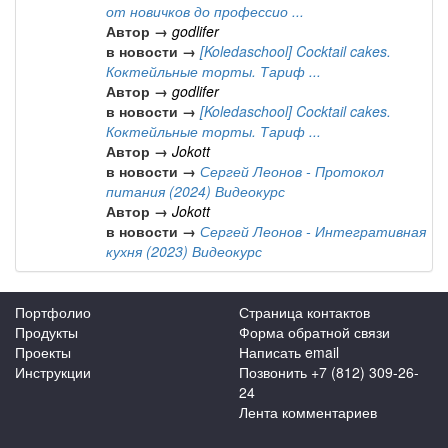
от новичков до профессио ...
Автор →
godlifer
в новости →
[Koledaschool] Cocktail cakes.
Коктейльные торты. Тариф ...
Автор →
godlifer
в новости →
[Koledaschool] Cocktail cakes.
Коктейльные торты. Тариф ...
Автор →
Jokott
в новости →
Сергей Леонов - Протокол
питания (2024) Видеокурс
Автор →
Jokott
в новости →
Сергей Леонов - Интегративная
кухня (2023) Видеокурс
Портфолио
Страница контактов
Продукты
Форма обратной связи
Проекты
Написать email
Инструкции
Позвонить +7 (812) 309-26-
24
Лента комментариев