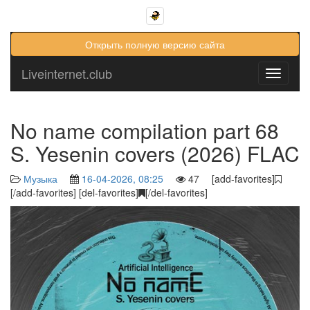
Открыть полную версию сайта
Liveinternet.club
Toggle
navigati
No name compilation part 68
S. Yesenin covers (2026) FLAC
Музыка
16-04-2026, 08:25
47 [add-favorites]
[/add-favorites] [del-favorites]
[/del-favorites]