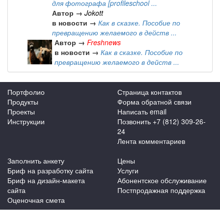
для фотографа [profileschool ...
Автор →
Jokott
в новости →
Как в сказке. Пособие по
превращению желаемого в действ ...
Автор →
Freshnews
в новости →
Как в сказке. Пособие по
превращению желаемого в действ ...
Портфолио
Страница контактов
Продукты
Форма обратной связи
Проекты
Написать email
Инструкции
Позвонить +7 (812) 309-26-
24
Лента комментариев
Заполнить анкету
Цены
Бриф на разработку сайта
Услуги
Бриф на дизайн-макета
Абонентское обслуживание
сайта
Постпродажная поддержка
Оценочная смета