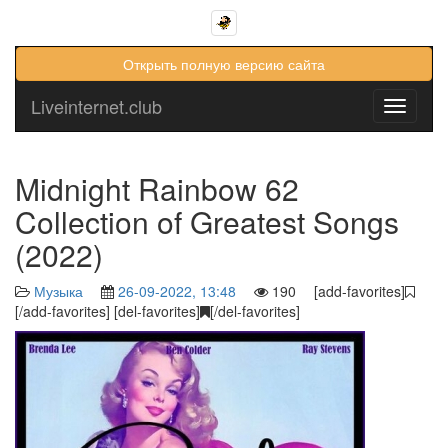
Открыть полную версию сайта
Liveinternet.club
Toggle
navigati
Midnight Rainbow 62
Collection of Greatest Songs
(2022)
Музыка
26-09-2022, 13:48
190 [add-favorites]
[/add-favorites] [del-favorites]
[/del-favorites]