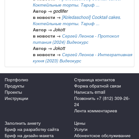
Коктейльные торты. Тариф ...
Автор →
godlifer
в новости →
[Koledaschool] Cocktail cakes.
Коктейльные торты. Тариф ...
Автор →
Jokott
в новости →
Сергей Леонов - Протокол
питания (2024) Видеокурс
Автор →
Jokott
в новости →
Сергей Леонов - Интегративная
кухня (2023) Видеокурс
Портфолио
Страница контактов
Продукты
Форма обратной связи
Проекты
Написать email
Инструкции
Позвонить +7 (812) 309-26-
24
Лента комментариев
Заполнить анкету
Цены
Бриф на разработку сайта
Услуги
Бриф на дизайн-макета
Абонентское обслуживание