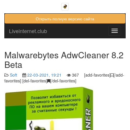
Открыть полную версию сайта
Liveinternet.club
Toggle
navigati
Malwarebytes AdwCleaner 8.2
Beta
Soft
22-03-2021, 19:21
367 [add-favorites]
[/add-
favorites] [del-favorites]
[/del-favorites]