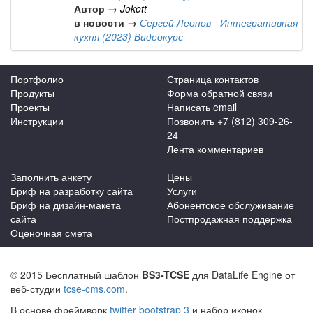
Автор →
Jokott
в новости →
Сергей Леонов - Интегративная
кухня (2023) Видеокурс
Портфолио
Страница контактов
Продукты
Форма обратной связи
Проекты
Написать email
Инструкции
Позвонить +7 (812) 309-26-
24
Лента комментариев
Заполнить анкету
Цены
Бриф на разработку сайта
Услуги
Бриф на дизайн-макета
Абонентское обслуживание
сайта
Постпродажная поддержка
Оценочная смета
© 2015 Бесплатный шаблон
BS3-TCSE
для DataLife Engine от
веб-студии
tcse-cms.com
.
В основе фреймворк
twitter bootstrap 3
и набор иконок