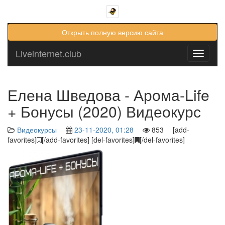
Открыть полную версию сайта
Liveinternet.club
Toggle
navigati
Елена Шведова - Арома-Life
+ Бонусы (2020) Видеокурс
Видеокурсы
23-11-2020, 01:28
853 [add-
favorites]
[/add-favorites] [del-favorites]
[/del-favorites]