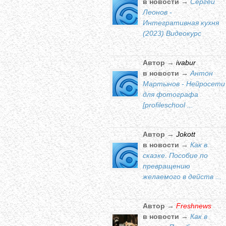
в новости →
Сергей
Леонов -
Интегративная кухня
(2023) Видеокурс
Автор →
ivabur
в новости →
Антон
Мартынов - Нейросети
для фотографа
[profileschool ...
Автор →
Jokott
в новости →
Как в
сказке. Пособие по
превращению
желаемого в действ ...
Автор →
Freshnews
в новости →
Как в