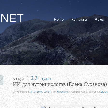
RNET
Home
Контакты
Rules
1
2
3
< сюда
туда >
ИИ для нутрициологов (Елена Суханова)
Опубликовано
8-05-2026, 22:24
/ от
Freshnews
/ в категории Видеокурсы
Комме