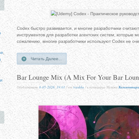
Codex быстро развивается, и многие разработчики считаю
p
инструментов для разработки агентских систем, которые мо
сожалению, многие разработчики используют Codex не оч
se
,
p
Читать Далее...
,
,
Bar Lounge Mix (A Mix For Your Bar Lou
и
Опубликовано
8-05-2026, 19:01
/ от
ivashka
/ в категории Музыка
Комментарие