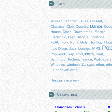
Тэги
Ambient
,
android
,
Blues
,
Chillout
,
Dance
Classical
,
Club
,
Country
,
,
Dee
House
,
Disco
,
Downtempo
,
Electro
,
Electronic
,
Euro Disco
,
Eurodance
,
FLAC
,
Folk
,
Funk
,
Girls
,
Hip Hop
,
Hou
Po
MP3
Italo Disco
,
Jazz
,
Lounge
,
,
rock
Pop Rock
,
Rap
,
RnB
,
,
Soul
,
Synthpop
,
Techno
,
Trance
,
Wallpapers
Windows
,
windows 11
,
курс
,
обои
,
обо
на рабочий стол
Показать все теги
Статистика
Новостей: 24613
+8