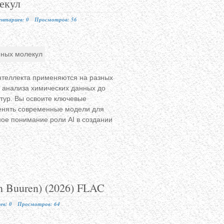
лекул
нтариев: 0
Просмотров: 56
 интеллекта применяются на разных
и анализа химических данных до
ктур. Вы освоите ключевые
менять современные модели для
ное понимание роли AI в создании
an Buuren) (2026) FLAC
в: 0
Просмотров: 64