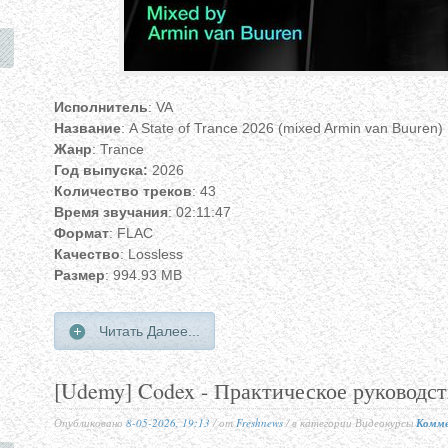
Исполнитель
: VA
Название
: A State of Trance 2026 (mixed Armin van Buuren
Жанр
: Trance
Год выпуска:
2026
Количество треков
: 43
Время звучания
: 02:11:47
Формат
: FLAC
Качество
: Lossless
Размер
: 994.93 MB
Читать Далее...
[Udemy] Codex - Практическое руководст
Опубликовано
8-05-2026, 19:13
/ от
Freshnews
/ в категории Видеокурсы
Комме