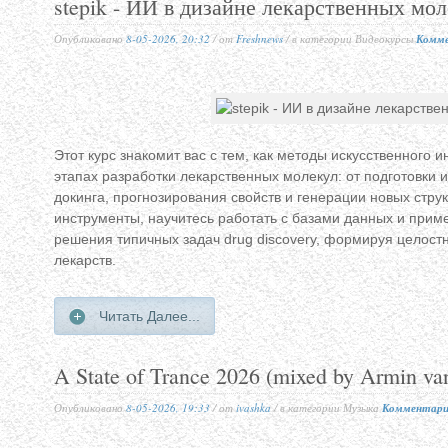
stepik - ИИ в дизайне лекарственных мо
Опубликовано
8-05-2026, 20:32
/ от
Freshnews
/ в категории Видеокурсы
Комме
Этот курс знакомит вас с тем, как методы искусственного
этапах разработки лекарственных молекул: от подготовки 
докинга, прогнозирования свойств и генерации новых стру
инструменты, научитесь работать с базами данных и при
решения типичных задач drug discovery, формируя целост
лекарств.
Читать Далее...
A State of Trance 2026 (mixed by Armin v
Опубликовано
8-05-2026, 19:33
/ от
ivashka
/ в категории Музыка
Комментарие