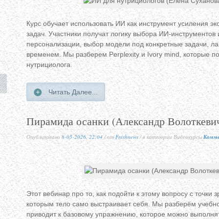
Курс обучает использовать ИИ как инструмент усиления э
задач. Участники получат логику выбора ИИ-инструментов
персонализации, выбор модели под конкретные задачи, л
временем. Мы разберем Perplexity и Ivory mind, которые 
нутрициолога.
Читать Далее...
Пирамида осанки (Александр Волоткевич
Опубликовано
8-05-2026, 22:04
/ от
Freshnews
/ в категории Видеокурсы
Комме
Этот вебинар про то, как подойти к этому вопросу с точки
которым тело само выстраивает себя. Мы разберём учебн
приводит к базовому упражнению, которое можно выполня