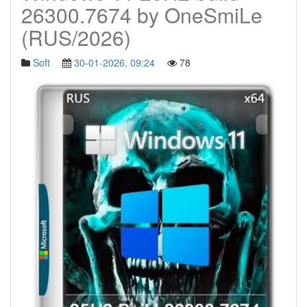
26300.7674 by OneSmiLe
(RUS/2026)
Soft
30-01-2026, 09:24
78