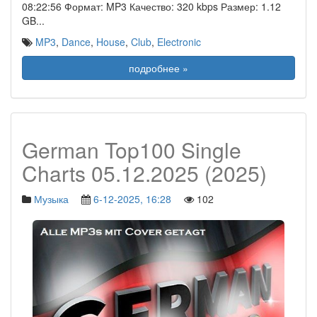
08:22:56 Формат: MP3 Качество: 320 kbps Размер: 1.12
GB
...
MP3
,
Dance
,
House
,
Club
,
Electronic
подробнее »
German Top100 Single
Charts 05.12.2025 (2025)
Музыка
6-12-2025, 16:28
102