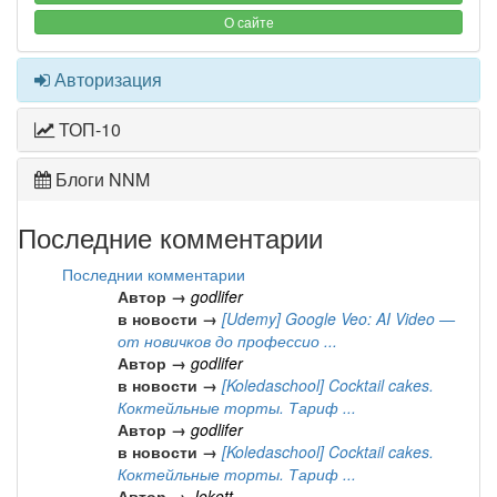
О сайте
Авторизация
ТОП-10
Блоги NNM
Последние комментарии
Последнии комментарии
Автор →
godlifer
в новости →
[Udemy] Google Veo: AI Video —
от новичков до профессио ...
Автор →
godlifer
в новости →
[Koledaschool] Cocktail cakes.
Коктейльные торты. Тариф ...
Автор →
godlifer
в новости →
[Koledaschool] Cocktail cakes.
Коктейльные торты. Тариф ...
Автор →
Jokott