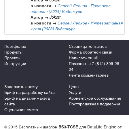
в новости →
Сергей Леонов - Протокол
питания (2024) Видеокурс
Автор →
Jokott
в новости →
Сергей Леонов - Интегративная
кухня (2023) Видеокурс
Портфолио
Страница контактов
Продукты
Форма обратной связи
Проекты
Написать email
Инструкции
Позвонить +7 (812) 309-26-
24
Лента комментариев
Заполнить анкету
Цены
Бриф на разработку сайта
Услуги
Бриф на дизайн-макета
Абонентское обслуживание
сайта
Постпродажная поддержка
Оценочная смета
© 2015 Бесплатный шаблон
BS3-TCSE
для DataLife Engine от