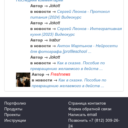
Автор →
Jokott
в новости →
Сергей Леонов - Протокол
питания (2024) Видеокурс
Автор →
Jokott
в новости →
Сергей Леонов - Интегративная
кухня (2023) Видеокурс
Автор →
ivabur
в новости →
Антон Мартынов - Нейросети
для фотографа [profileschool ...
Автор →
Jokott
в новости →
Как в сказке. Пособие по
превращению желаемого в действ ...
Автор →
Freshnews
в новости →
Как в сказке. Пособие по
превращению желаемого в действ ...
Портфолио
Страница контактов
Продукты
Форма обратной связи
Проекты
Написать email
Инструкции
Позвонить +7 (812) 309-26-
24