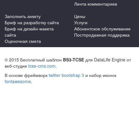
Лента комментариев
Заполнить анкету
Цены
Бриф на разработку сайта
Услуги
Бриф на дизайн-макета
Абонентское обслуживание
сайта
Постпродажная поддержка
Оценочная смета
© 2015 Бесплатный шаблон
BS3-TCSE
для DataLife Engine от
веб-студии
tcse-cms.com
.
В основе фреймворк
twitter bootstrap 3
и набор иконок
fontawesome
.