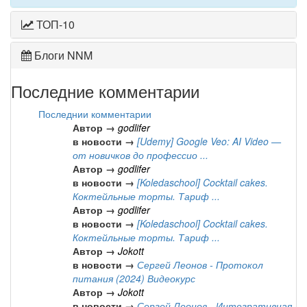
ТОП-10
Блоги NNM
Последние комментарии
Последнии комментарии
Автор →
godlifer
в новости →
[Udemy] Google Veo: AI Video —
от новичков до профессио ...
Автор →
godlifer
в новости →
[Koledaschool] Cocktail cakes.
Коктейльные торты. Тариф ...
Автор →
godlifer
в новости →
[Koledaschool] Cocktail cakes.
Коктейльные торты. Тариф ...
Автор →
Jokott
в новости →
Сергей Леонов - Протокол
питания (2024) Видеокурс
Автор →
Jokott
в новости →
Сергей Леонов - Интегративная