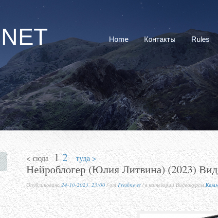
RNET
Home
Контакты
Rules
1
2
< сюда
туда >
Нейроблогер (Юлия Литвина) (2023) Вид
Опубликовано
24-10-2023, 23:00
/ от
Freshnews
/ в категории Видеокурсы
Комм