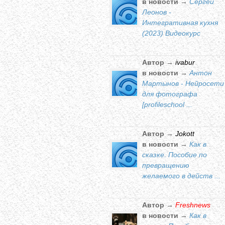
в новости →
Сергей
Леонов -
Интегративная кухня
(2023) Видеокурс
Автор →
ivabur
в новости →
Антон
Мартынов - Нейросети
для фотографа
[profileschool ...
Автор →
Jokott
в новости →
Как в
сказке. Пособие по
превращению
желаемого в действ ...
Автор →
Freshnews
в новости →
Как в