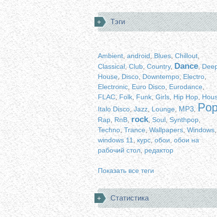
Тэги
Ambient
,
android
,
Blues
,
Chillout
,
Dance
Classical
,
Club
,
Country
,
,
Dee
House
,
Disco
,
Downtempo
,
Electro
,
Electronic
,
Euro Disco
,
Eurodance
,
FLAC
,
Folk
,
Funk
,
Girls
,
Hip Hop
,
Hou
Po
MP3
Italo Disco
,
Jazz
,
Lounge
,
,
rock
Rap
,
RnB
,
,
Soul
,
Synthpop
,
Techno
,
Trance
,
Wallpapers
,
Windows
,
windows 11
,
курс
,
обои
,
обои на
рабочий стол
,
редактор
Показать все теги
Статистика