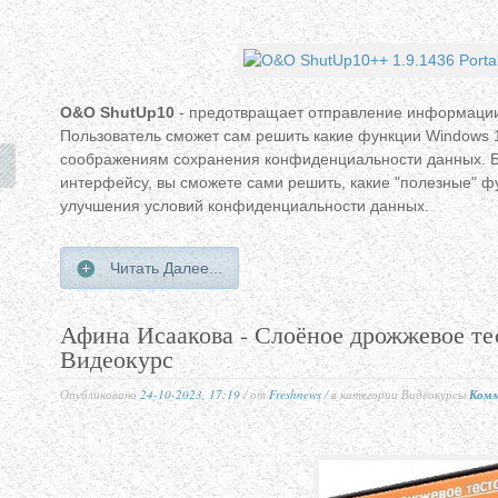
O&O ShutUp10
- предотвращает отправление информации
Пользователь сможет сам решить какие функции Windows 10
соображениям сохранения конфиденциальности данных. Б
интерфейсу, вы сможете сами решить, какие "полезные" ф
улучшения условий конфиденциальности данных.
Читать Далее...
Афина Исаакова - Слоёное дрожжевое те
Видеокурс
Опубликовано
24-10-2023, 17:19
/ от
Freshnews
/ в категории Видеокурсы
Комм