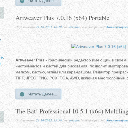
Читать Далее...
Artweaver Plus 7.0.16 (x64) Portable
Опубликовано
24-10-2023, 16:20
/ от
ariadna
/ в категории Soft
Комментариев
p
se
,
Artweaver Plus
- графический редактор имеющий в своём
p
,
инструментов и кистей для рисования, позволит имитирова
мелком, кистью, углём или карандашом. Редактор прекрас
TIFF, JPEG, PNG, PCX, TGA, AWD, включая многослойный 
Читать Далее...
The Bat! Professional 10.5.1 (x64) Multilin
Опубликовано
24-10-2023, 15:50
/ от
ariadna
/ в категории Soft
Комментариев