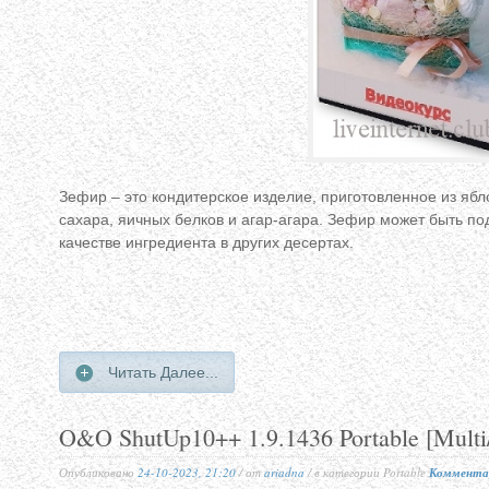
Зефир – это кондитерское изделие, приготовленное из ябл
сахара, яичных белков и агар-агара. Зефир может быть под
качестве ингредиента в других десертах.
Читать Далее...
O&O ShutUp10++ 1.9.1436 Portable [Multi
Опубликовано
24-10-2023, 21:20
/ от
ariadna
/ в категории Portable
Комментар