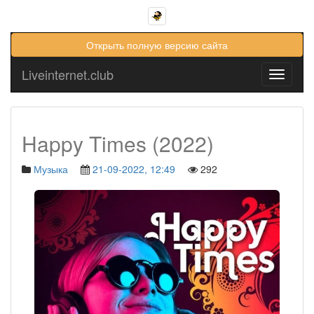
Открыть полную версию сайта
Liveinternet.club
Toggle
navigati
Happy Times (2022)
Музыка
21-09-2022, 12:49
292