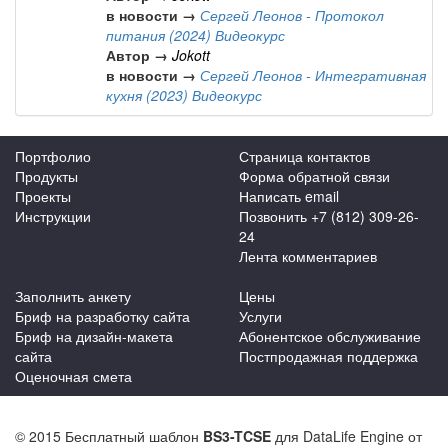
в новости →
Сергей Леонов - Протокол
питания (2024) Видеокурс
Автор →
Jokott
в новости →
Сергей Леонов - Интегративная
кухня (2023) Видеокурс
Портфолио
Страница контактов
Продукты
Форма обратной связи
Проекты
Написать email
Инструкции
Позвонить +7 (812) 309-26-
24
Лента комментариев
Заполнить анкету
Цены
Бриф на разработку сайта
Услуги
Бриф на дизайн-макета
Абонентское обслуживание
сайта
Постпродажная поддержка
Оценочная смета
© 2015 Бесплатный шаблон
BS3-TCSE
для DataLife Engine от