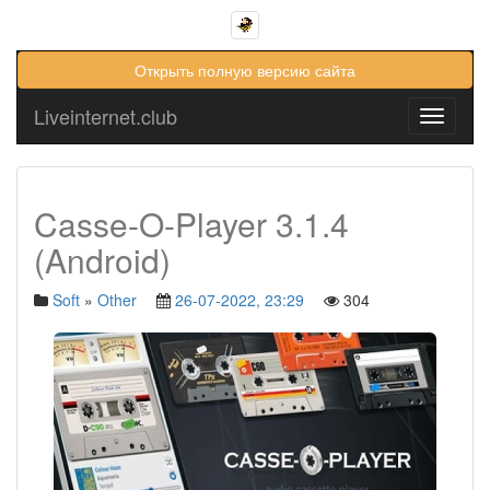
Открыть полную версию сайта
Liveinternet.club
Toggle
navigati
Casse-O-Player 3.1.4
(Android)
Soft
»
Other
26-07-2022, 23:29
304