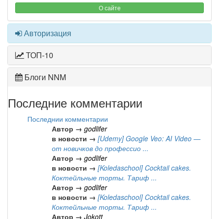
О сайте
Авторизация
ТОП-10
Блоги NNM
Последние комментарии
Последнии комментарии
Автор →
godlifer
в новости →
[Udemy] Google Veo: AI Video —
от новичков до профессио ...
Автор →
godlifer
в новости →
[Koledaschool] Cocktail cakes.
Коктейльные торты. Тариф ...
Автор →
godlifer
в новости →
[Koledaschool] Cocktail cakes.
Коктейльные торты. Тариф ...
Автор →
Jokott