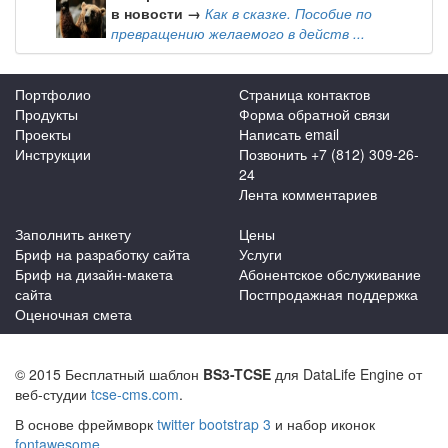
в новости →
Как в сказке. Пособие по
превращению желаемого в действ ...
Портфолио
Страница контактов
Продукты
Форма обратной связи
Проекты
Написать email
Инструкции
Позвонить +7 (812) 309-26-
24
Лента комментариев
Заполнить анкету
Цены
Бриф на разработку сайта
Услуги
Бриф на дизайн-макета
Абонентское обслуживание
сайта
Постпродажная поддержка
Оценочная смета
© 2015 Бесплатный шаблон
BS3-TCSE
для DataLife Engine от
веб-студии
tcse-cms.com
.
В основе фреймворк
twitter bootstrap 3
и набор иконок
fontawesome
.