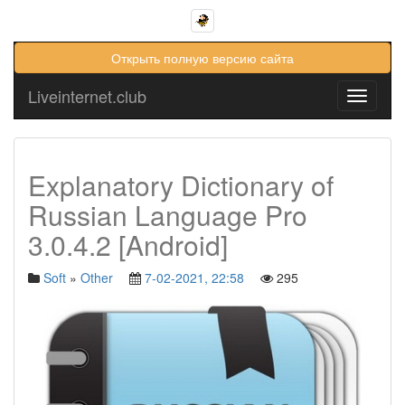
Открыть полную версию сайта
Liveinternet.club
Toggle
navigati
Explanatory Dictionary of
Russian Language Pro
3.0.4.2 [Android]
Soft
»
Other
7-02-2021, 22:58
295