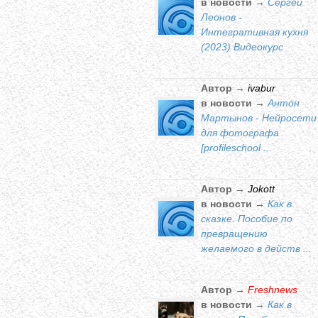
в новости →
Сергей
Леонов -
Интегративная кухня
(2023) Видеокурс
Автор →
ivabur
в новости →
Антон
Мартынов - Нейросети
для фотографа
[profileschool ...
Автор →
Jokott
в новости →
Как в
сказке. Пособие по
превращению
желаемого в действ ...
Автор →
Freshnews
в новости →
Как в