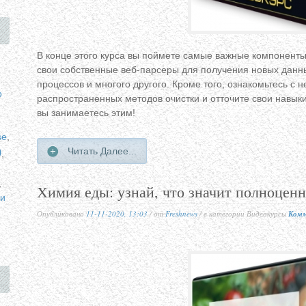
В конце этого курса вы поймете самые важные компоненты
свои собственные веб-парсеры для получения новых данн
процессов и многого другого. Кроме того, ознакомьтесь с 
p
распространенных методов очистки и отточите свои навык
вы занимаетесь этим!
se
,
p
Читать Далее...
,
,
Химия еды: узнай, что значит полноценн
и
Опубликовано
11-11-2020, 13:03
/ от
Freshnews
/ в категории Видеокурсы
Комм