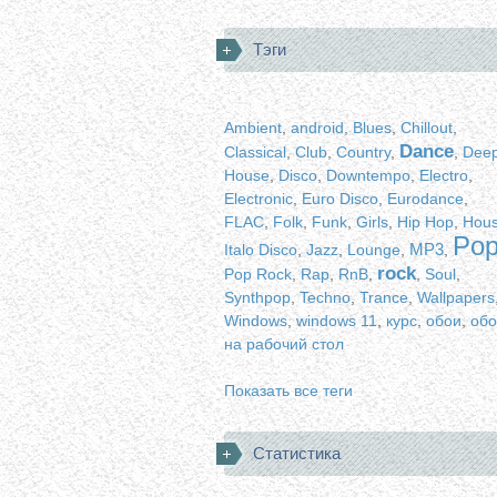
Тэги
Ambient
,
android
,
Blues
,
Chillout
,
Dance
Classical
,
Club
,
Country
,
,
Dee
House
,
Disco
,
Downtempo
,
Electro
,
Electronic
,
Euro Disco
,
Eurodance
,
FLAC
,
Folk
,
Funk
,
Girls
,
Hip Hop
,
Hou
Po
MP3
Italo Disco
,
Jazz
,
Lounge
,
,
rock
Pop Rock
,
Rap
,
RnB
,
,
Soul
,
Synthpop
,
Techno
,
Trance
,
Wallpapers
Windows
,
windows 11
,
курс
,
обои
,
обо
на рабочий стол
Показать все теги
Статистика