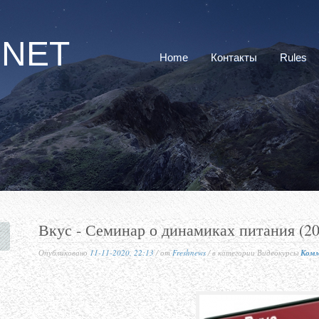
RNET
Home
Контакты
Rules
Вкус - Семинар о динамиках питания (
Опубликовано
11-11-2020, 22:13
/ от
Freshnews
/ в категории Видеокурсы
Комм