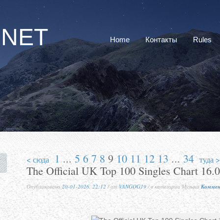
RNET
Home
Контакты
Rules
1
...
5
6
7
8
9
10
11
12
13
...
34
< сюда
туда >
The Official UK Top 100 Singles Chart 16.
Опубликовано
20-01-2026, 22:12
/ от
VANGOG19
/ в категории Музыка
Коммен