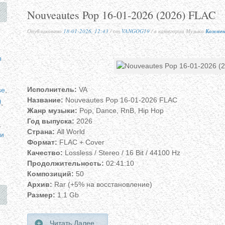
Nouveautes Pop 16-01-2026 (2026) FLAC
Опубликовано
18-01-2026, 12:43
/ от
VANGOG19
/ в категории Музыка
Коммен
p
Исполнитель:
VA
se
,
p
Название:
Nouveautes Pop 16-01-2026 FLAC
,
Жанр музыки:
Pop, Dance, RnB, Hip Hop
Год выпуска:
2026
,
Страна:
All World
и
Формат:
FLAC + Cover
Качество:
Lossless / Stereo / 16 Bit / 44100 Hz
Продолжительность:
02:41:10
Композиций:
50
Архив:
Rar (+5% на восстановление)
Размер:
1.1 Gb
Читать Далее...