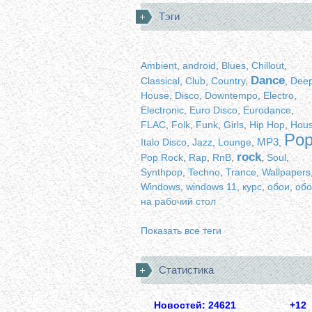
Тэги
Ambient
,
android
,
Blues
,
Chillout
,
Dance
Classical
,
Club
,
Country
,
,
Dee
House
,
Disco
,
Downtempo
,
Electro
,
Electronic
,
Euro Disco
,
Eurodance
,
FLAC
,
Folk
,
Funk
,
Girls
,
Hip Hop
,
Hou
Po
MP3
Italo Disco
,
Jazz
,
Lounge
,
,
rock
Pop Rock
,
Rap
,
RnB
,
,
Soul
,
Synthpop
,
Techno
,
Trance
,
Wallpapers
Windows
,
windows 11
,
курс
,
обои
,
обо
на рабочий стол
Показать все теги
Статистика
Новостей: 24621
+12