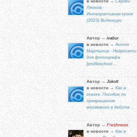
в новости →
Сергей
Леонов -
Интегративная кухня
(2023) Видеокурс
Автор →
ivabur
в новости →
Антон
Мартынов - Нейросети
для фотографа
[profileschool ...
Автор →
Jokott
в новости →
Как в
сказке. Пособие по
превращению
желаемого в действ ...
Автор →
Freshnews
в новости →
Как в